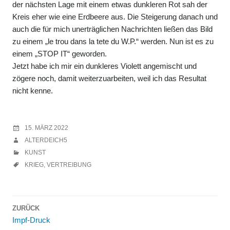
der nächsten Lage mit einem etwas dunkleren Rot sah der
Kreis eher wie eine Erdbeere aus. Die Steigerung danach und
auch die für mich unerträglichen Nachrichten ließen das Bild
zu einem „le trou dans la tete du W.P.“ werden. Nun ist es zu
einem „STOP IT“ geworden.
Jetzt habe ich mir ein dunkleres Violett angemischt und
zögere noch, damit weiterzuarbeiten, weil ich das Resultat
nicht kenne.
VERÖFFENTLICHT
15. MÄRZ 2022
AM
AUTOR
ALTERDEICH5
KATEGORIEN
KUNST
SCHLAGWÖRTER
KRIEG
,
VERTREIBUNG
Beitragsnavigation
ZURÜCK
Impf-Druck